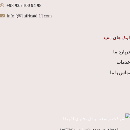
+98 935 100 94 98
info [@] africatd [.] com
لینک های مفید
درباره ما
خدمات
تماس با ما
با مسئولیت محدود
( شماره ثبت ۵۷۵۲۹۳ )