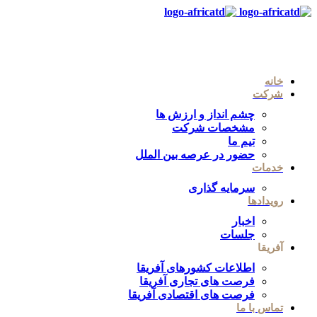
خانه
شرکت
چشم انداز و ارزش ها
مشخصات شرکت
تیم ما
حضور در عرصه بین الملل
خدمات
سرمایه گذاری
رویدادها
اخبار
جلسات
آفریقا
اطلاعات کشورهای آفریقا
فرصت های تجاری آفریقا
فرصت های اقتصادی آفریقا
تماس با ما