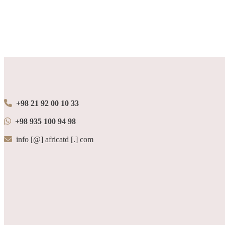
+98 21 92 00 10 33
+98 935 100 94 98
info [@] africatd [.] com