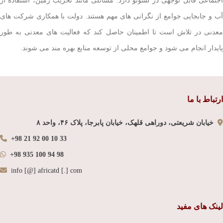
اجتماعی قابل توجهی در لسوتو دارد. مسائلی مانند تخریب زمین، استفاده از
آب و جابجایی جوامع از نگرانی های مهم هستند. دولت با همکاری شرکت های
معدنی در تلاش است تا اطمینان حاصل کند که فعالیت های معدنی به طور
پایدار انجام می شود و جوامع محلی از توسعه منابع بهره مند می شوند.
ارتباط با ما
خیابان شریعتی، دوراهی قلهک، خیابان پابرجا، پلاک ۴۶، واحد ۸
+98 21 92 00 10 33
+98 935 100 94 98
info [@] africatd [.] com
لینک های مفید