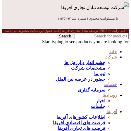
با مسئولیت محدود
( شماره ثبت ۵۷۵۲۹۳ )
کپی رایت © 2025 | توسعه تبادل تجاری آفریقا | کلیه حقوق این سایت محفوظ می باشد.
Search
Start typing to see products you are looking for.
خانه
شرکت
چشم انداز و ارزش ها
مشخصات شرکت
تیم ما
حضور در عرصه بین الملل
خدمات
سرمایه گذاری
رویدادها
اخبار
جلسات
آفریقا
اطلاعات کشورهای آفریقا
فرصت های اقتصادی آفریقا
فرصت های تجاری آفریقا