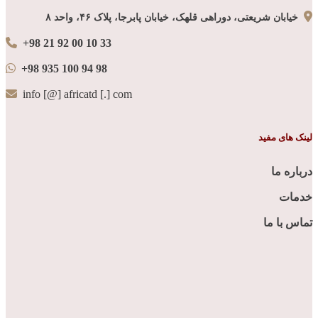
خیابان شریعتی، دوراهی قلهک، خیابان پابرجا، پلاک ۴۶، واحد ۸
+98 21 92 00 10 33
+98 935 100 94 98
info [@] africatd [.] com
لینک های مفید
درباره ما
خدمات
تماس با ما