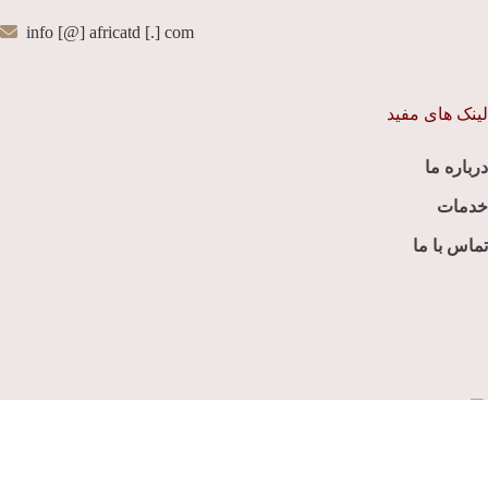
info [@] africatd [.] com
لینک های مفید
درباره ما
خدمات
تماس با ما
با مسئولیت محدود
( شماره ثبت ۵۷۵۲۹۳ )