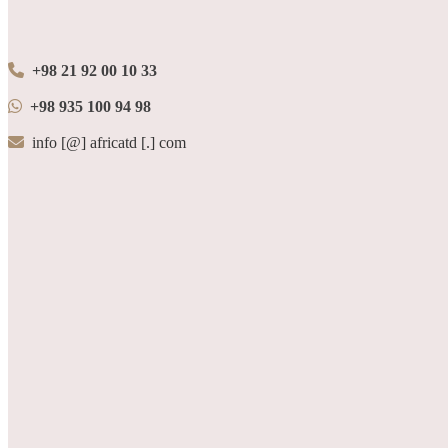
+98 21 92 00 10 33
+98 935 100 94 98
info [@] africatd [.] com