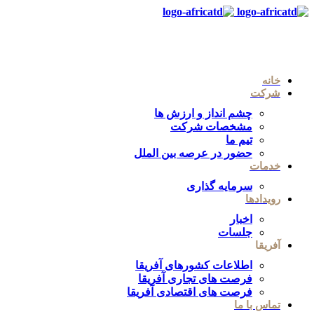
خانه
شرکت
چشم انداز و ارزش ها
مشخصات شرکت
تیم ما
حضور در عرصه بین الملل
خدمات
سرمایه گذاری
رویدادها
اخبار
جلسات
آفریقا
اطلاعات کشورهای آفریقا
فرصت های تجاری آفریقا
فرصت های اقتصادی آفریقا
تماس با ما