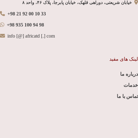
خیابان شریعتی، دوراهی قلهک، خیابان پابرجا، پلاک ۴۶، واحد ۸
+98 21 92 00 10 33
+98 935 100 94 98
info [@] africatd [.] com
لینک های مفید
درباره ما
خدمات
تماس با ما