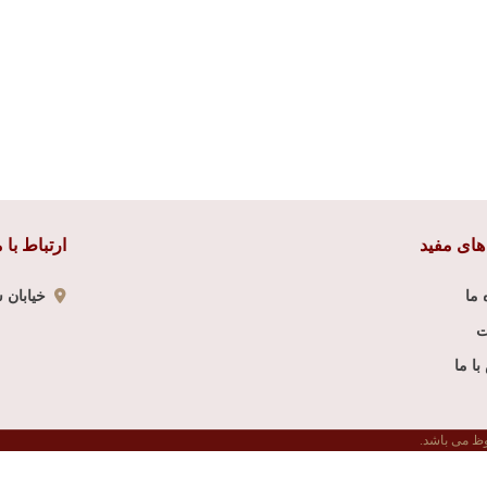
های مفید
ارتباط با م
 ما
خیابان شر
ت
ا ما