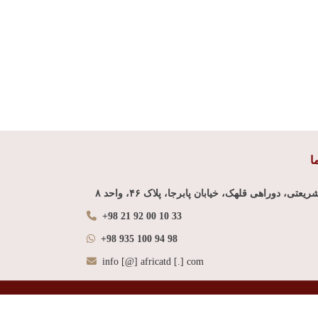
ا
یعتی، دوراهی قلهک، خیابان پابرجا، پلاک ۴۶، واحد ۸
+98 21 92 00 10 33
+98 935 100 94 98
info [@] africatd [.] com